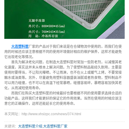
大连塑料筐
厂家的产品对于我们来说是在仓储物流中使用的，而我们在使
用的时候还应该注意根据不同的使用环境做好相应的维护保养，这样才能避免
它出现老化等情况。
首先为解决老化问题，在制造大连塑料筐时常加一些防老剂，以减慢其老
化速度，其实这并未从根本上解决问题。为了使塑料制品能经久耐用，主要是
使用时要得当，不让阳光曝晒，不让雨淋，也不在火上或暖气上烤，不要常接
触水或油类等。另外，尽量避免用塑料容器盛装油腻或者热食物，塑料制品不
可以用力碰撞，也不可以在高温下经常暴晒，碰撞容易碎，暴晒容易加快其老
化，从而减短使用寿命。
而我们在购买大连塑料筐的时候最好也要根据不同的使用要求选择合适的
功能产品，这样我们才能更好的保证它的作用效果。当然在使用的时候应该注
意它的正确操作，这样还能延长它的使用寿命。
本文网址：http://www.xhslzpc.com/news/374.html
关键词：
大连塑料筐介绍
,
大连塑料筐厂家