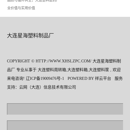
品质与循环共生，大连塑料筐的产
业价值与实用价值
大连星海塑料制品厂
COPYRIGHT © HTTP://WWW.XHSLZPC.COM/ 大连星海塑料制
品厂 专业从事于
大连塑料周转箱
,
大连塑料箱
,
大连塑料筐
, 欢迎
来电咨询!
辽ICP备19009476号-1
POWERED BY
祥云平台
服务
支持：
云网（大连）信息技术有限公司