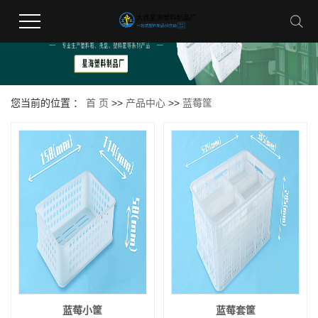
您当前的位置 ：
首 页
>>
产品中心
>>
蓝莓筐
蓝莓小筐
蓝莓套筐