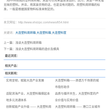
用PP料制成的塑料周转箱，其是可以用来盛放食品的，因为，其是一种无毒
无味的塑料。并且，用其装衣物的话，也是没有问题的。而塑料周转箱的标
准，一般是根据国家物料标准来制定的。
本文网址：http://www.xhslzpc.com/news/654.html
关键词：
大连塑料周转箱
,
大连塑料箱
,
大连塑料筐
上一篇：
浅谈大连塑料周转箱
下一篇：
浅谈大连塑料周转箱的造价及模具
最近浏览：
相关产品：
相关新闻：
实用坚韧，赋能大连产业发展
大连塑料箱——渗透万千场景的城
市隐形助手
适配滨海产业，大连塑料箱撑起本
品质与循环共生，大连塑料筐的产
地多元流通体系
业价值与实用价值
创新赋能产业升级 —— 大连塑料周
大连塑料周转箱 —— 港口工业城市