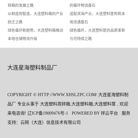
转箱的发展之路
的循环物流基石
从制造到智造，大连塑料箱的产业
适配滨海产业，大连塑料筐构筑本
跃迁之路
地流通基石
绿色循环新趋势，大连塑料箱推动
绿色循环，大连塑料筐的品质革新
本地仓储物流升级
与可持续之路
大连星海塑料制品厂
COPYRIGHT © HTTP://WWW.XHSLZPC.COM/ 大连星海塑料制
品厂 专业从事于
大连塑料周转箱
,
大连塑料箱
,
大连塑料筐
, 欢迎
来电咨询!
辽ICP备19009476号-1
POWERED BY
祥云平台
服务
支持：
云网（大连）信息技术有限公司