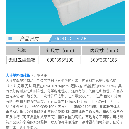
大连塑料周转箱
（五型鱼箱）
大连星海塑料制品厂制造的塑料（五型鱼箱）采用纯原材料高密度聚乙烯
（PE）无毒.无味.密度在0.94~0.976g/cm3范围内，结晶度为80%~90%。具
有良好的耐热性和耐寒性，化学稳定性好，还具有较高的刚性和韧性，产品表
面光泽使用年限长久，一次性注塑成型，日产量2000个。（五型鱼箱）分为
有眼五型和无眼五型两款，分别重量为1.6kg和1.65kg（上下误差15g），五
型鱼箱外尺寸：（600*395*190）内尺寸：（560*360*185）箱成长方体圆
角所有边角均为钝角以防止筐体尖锐搬运时容易误伤工作人员。箱内设有凹凸
正反卡槽（可正反叠加效果不同）箱底有圆形网眼，两边有方正网眼，可将出
海产品以外多余的水分漏掉，以方便称重更准确，整体设有加强外筋，使箱子
更牢固，负重量更大。