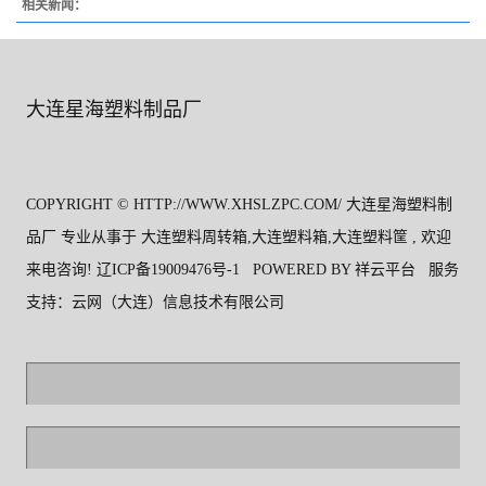
相关新闻：
大连星海塑料制品厂
COPYRIGHT © HTTP://WWW.XHSLZPC.COM/ 大连星海塑料制
品厂 专业从事于
大连塑料周转箱
,
大连塑料箱
,
大连塑料筐
, 欢迎
来电咨询!
辽ICP备19009476号-1
POWERED BY
祥云平台
服务
支持：
云网（大连）信息技术有限公司