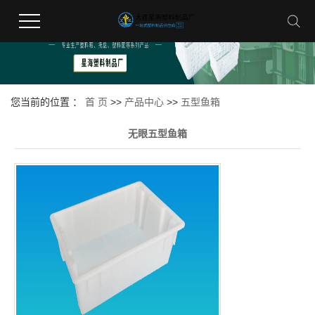
您当前的位置 ：
首 页
>>
产品中心
>>
五型鱼箱
无眼五型鱼箱