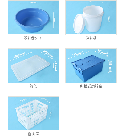
塑料盆(小）
涂料桶
箱盖
斜插式周转箱
鲜肉筐