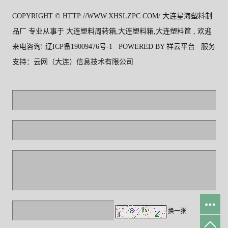
COPYRIGHT © HTTP://WWW.XHSLZPC.COM/ 大连星海塑料制
品厂 专业从事于
大连塑料周转箱
,
大连塑料箱
,
大连塑料筐
, 欢迎
来电咨询!
辽ICP备19009476号-1
POWERED BY
祥云平台
服务
支持：
云网（大连）信息技术有限公司
换一张