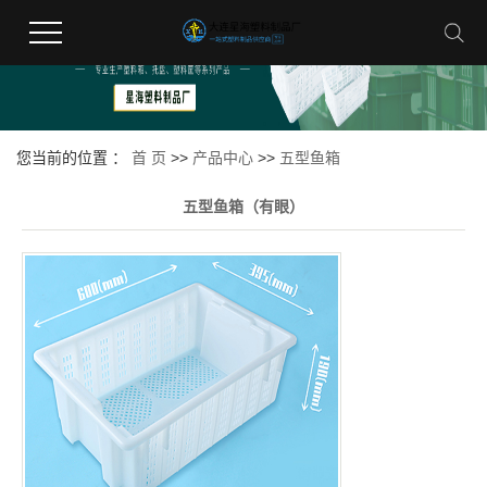
您当前的位置 ：
首 页
>>
产品中心
>>
五型鱼箱
五型鱼箱（有眼）