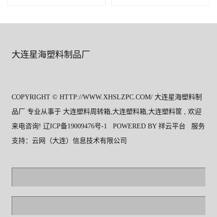
大连星海塑料制品厂
COPYRIGHT © HTTP://WWW.XHSLZPC.COM/ 大连星海塑料制
品厂 专业从事于
大连塑料周转箱
,
大连塑料箱
,
大连塑料筐
, 欢迎
来电咨询!
辽ICP备19009476号-1
POWERED BY
祥云平台
服务
支持：
云网（大连）信息技术有限公司