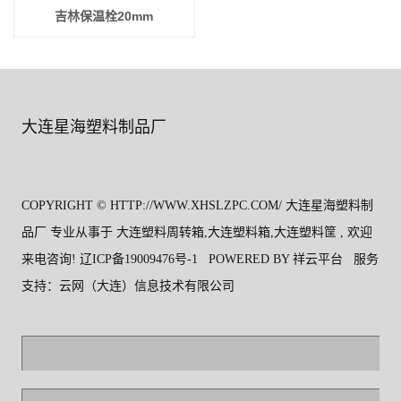
吉林保温栓20mm
大连星海塑料制品厂
COPYRIGHT © HTTP://WWW.XHSLZPC.COM/ 大连星海塑料制
品厂 专业从事于
大连塑料周转箱
,
大连塑料箱
,
大连塑料筐
, 欢迎
来电咨询!
辽ICP备19009476号-1
POWERED BY
祥云平台
服务
支持：
云网（大连）信息技术有限公司