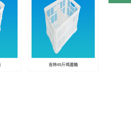
箱
吉林45斤鸡蛋箱