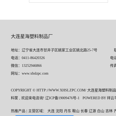
大连星海塑料制品厂
地址：
辽宁省大连市甘井子区姚家工业区姚北路25-7号
联系人
电话：0411-86420326 电话：15998
微信：13252946866 传真：0411-8
网址：www.xhslzpc.com
COPYRIGHT © HTTP://WWW.XHSLZPC.COM/ 大连星海塑
料筐
, 欢迎来电咨询!
辽ICP备19009476号-1
POWERED BY
祥云
热推产品 | 主营区域：
大连
沈阳
丹东
鞍山
长春
辽源
白山
吉林