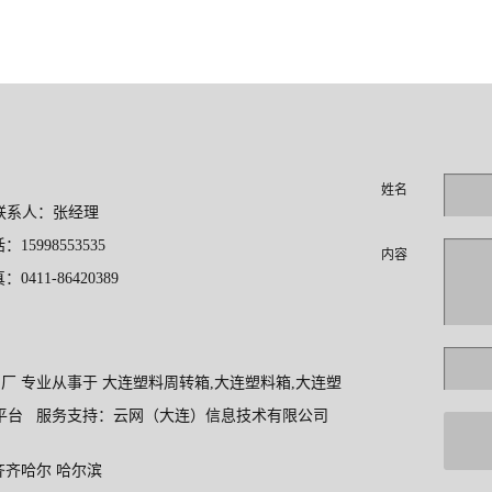
姓名
：张经理
553535
内容
6420389
料制品厂 专业从事于
大连塑料周转箱
,
大连塑料箱
,
大连塑
平台
服务支持：
云网（大连）信息技术有限公司
齐齐哈尔
哈尔滨