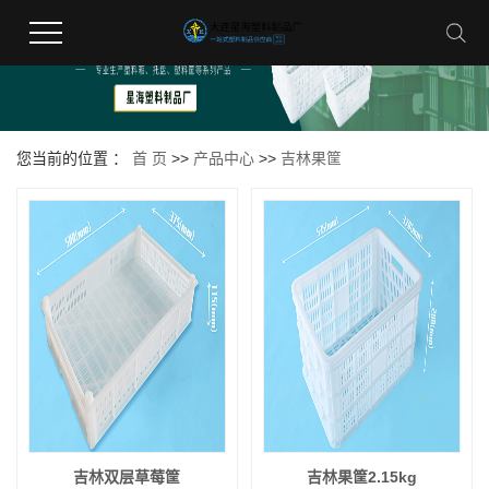
您当前的位置 ：
首 页
>>
产品中心
>>
吉林果筐
吉林双层草莓筐
吉林果筐2.15kg